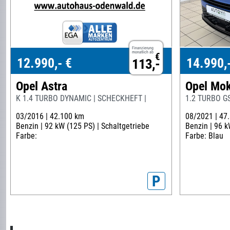
Finanzierung
monatlich ab
€
12.990,- €
14.990,
113,-
Opel Astra
Opel Mo
K 1.4 TURBO DYNAMIC | SCHECKHEFT |
1.2 TURBO GS
03/2016 |
42.100 km
08/2021 |
47
Benzin |
92 kW (125 PS) |
Schaltgetriebe
Benzin |
96 k
Farbe:
Farbe: Blau
P