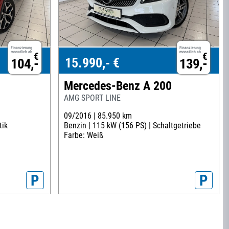
Finanzierung
Finanzierung
monatlich ab
monatlich ab
€
€
15.990,- €
104,-
139,-
Mercedes-Benz A 200
AMG SPORT LINE
09/2016 |
85.950 km
ik
Benzin |
115 kW (156 PS) |
Schaltgetriebe
Farbe: Weiß
P
P