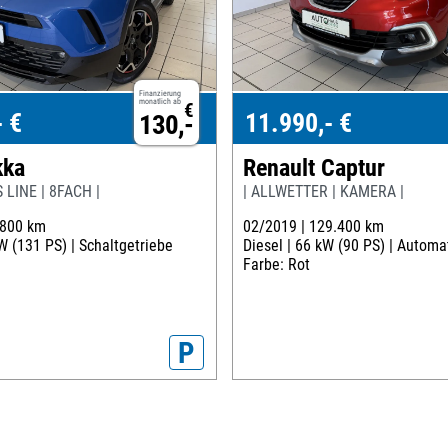
Finanzierung
monatlich ab
€
- €
11.990,- €
130,-
kka
Renault Captur
 LINE | 8FACH |
| ALLWETTER | KAMERA |
.800 km
02/2019 |
129.400 km
W (131 PS) |
Schaltgetriebe
Diesel |
66 kW (90 PS) |
Automat
Farbe: Rot
P